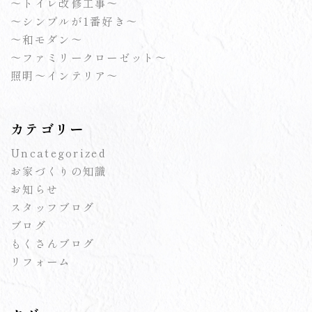
～トイレ改修工事～
～シンプルが1番好き～
～和モダン～
～ファミリークローゼット～
照明～インテリア～
カテゴリー
Uncategorized
お家づくりの知識
お知らせ
スタッフブログ
ブログ
もくさんブログ
リフォーム