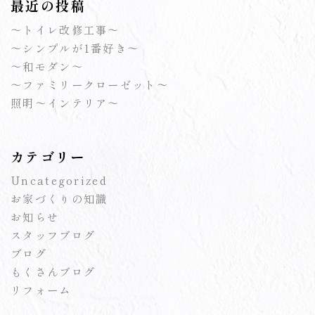
最近の投稿
～トイレ改修工事～
～シンプルが1番好き～
～和モダン～
～ファミリークローゼット～
照明～インテリア～
カテゴリー
Uncategorized
お家づくりの知識
お知らせ
スタッフブログ
ブログ
もくさんブログ
リフォーム