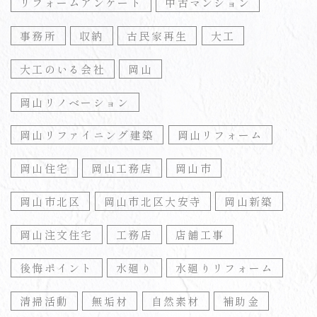
リフォームアンケート
中古マンション
事務所
収納
古民家再生
大工
大工のいる会社
岡山
岡山リノベーション
岡山リファイニング建築
岡山リフォーム
岡山住宅
岡山工務店
岡山市
岡山市北区
岡山市北区大安寺
岡山新築
岡山注文住宅
工務店
店舗工事
後悔ポイント
水廻り
水廻りリフォーム
清掃活動
無垢材
自然素材
補助金