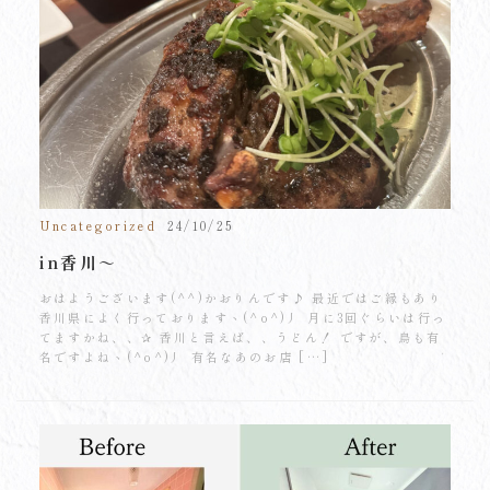
Uncategorized
24/10/25
in香川～
おはようございます(^^)かおりんです♪ 最近ではご縁もあり
香川県によく行っておりますヽ(^o^)丿 月に3回ぐらいは行っ
てますかね、、✰ 香川と言えば、、うどん！ ですが、鳥も有
名ですよねヽ(^o^)丿 有名なあのお店 […]