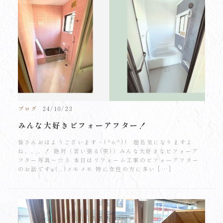
ブログ
24/10/23
みんな大好きビフォーアフター！
皆さんおはようございますヽ(^o^)丿 題名気になりますよ
ね、、、！ 絶対（言い張る(笑)）みんな大好きなビフォーア
フター写真～☆彡 本日はリフォーム工事のビフォーアフター
のお話ですφ(..)メモメモ 特に女性の方に多い […]