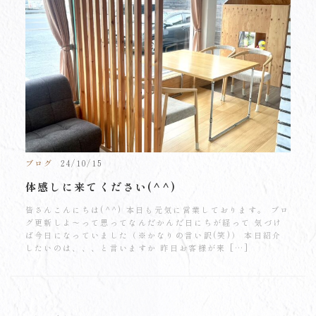
ブログ
24/10/15
体感しに来てください(^^)
皆さんこんにちは(^^) 本日も元気に営業しております。 ブロ
グ更新しよ～って思ってなんだかんだ日にちが経って 気づけ
ば今日になっていました（※かなりの言い訳(笑)） 本日紹介
したいのは、、、と言いますか 昨日お客様が来 […]