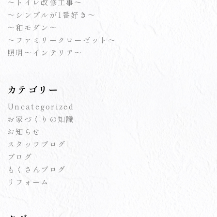
～トイレ改修工事～
～シンプルが1番好き～
～和モダン～
～ファミリークローゼット～
照明～インテリア～
カテゴリー
Uncategorized
お家づくりの知識
お知らせ
スタッフブログ
ブログ
もくさんブログ
リフォーム