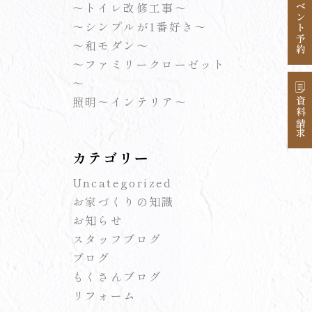
イベント予約
～トイレ改修工事～
～シンプルが1番好き～
～和モダン～
～ファミリークローゼット
～
照明～インテリア～
資料請求
カテゴリー
Uncategorized
お家づくりの知識
お知らせ
スタッフブログ
ブログ
もくさんブログ
リフォーム