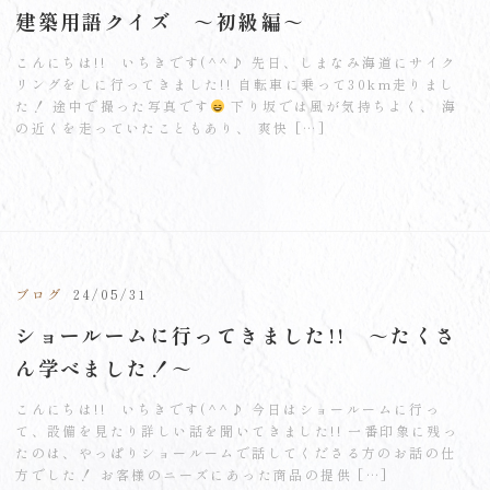
建築用語クイズ ～初級編～
こんにちは!! いちきです(^^♪ 先日、しまなみ海道にサイク
リングをしに行ってきました!! 自転車に乗って30km走りまし
た！ 途中で撮った写真です
下り坂では風が気持ちよく、 海
の近くを走っていたこともあり、 爽快 […]
ブログ
24/05/31
ショールームに行ってきました!! ～たくさ
ん学べました！～
こんにちは!! いちきです(^^♪ 今日はショールームに行っ
て、設備を見たり詳しい話を聞いてきました!! 一番印象に残っ
たのは、やっぱりショールームで話してくださる方のお話の仕
方でした！ お客様のニーズにあった商品の提供 […]