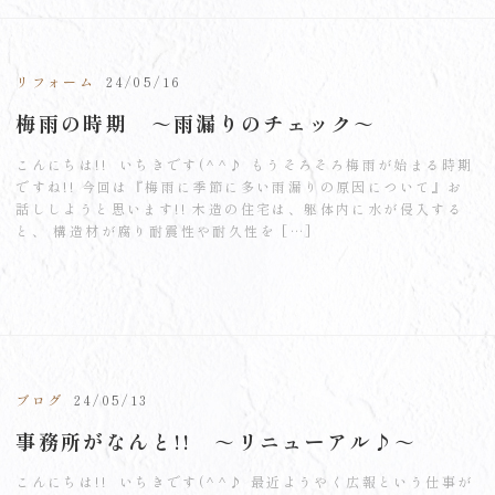
リフォーム
24/05/16
梅雨の時期 ～雨漏りのチェック～
こんにちは!! いちきです(^^♪ もうそろそろ梅雨が始まる時期
ですね!! 今回は『梅雨に季節に多い雨漏りの原因について』お
話ししようと思います!! 木造の住宅は、躯体内に水が侵入する
と、 構造材が腐り耐震性や耐久性を […]
ブログ
24/05/13
事務所がなんと!! ～リニューアル♪～
こんにちは!! いちきです(^^♪ 最近ようやく広報という仕事が