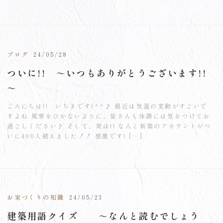
ブログ
24/05/28
ついに!! ～いつもありがとうございます!!
～
こんにちは!! いちきです(^^♪ 最近は気温の変動がすごいで
すよね 風邪をひかないように、皆さんも体調には気をつけてお
過ごしください♪ そして、実は!! なんと新築のアカウントがつ
いに400人越えました！！ 感激です! […]
お家づくりの知識
24/05/23
建築用語クイズ ～なんと読むでしょう