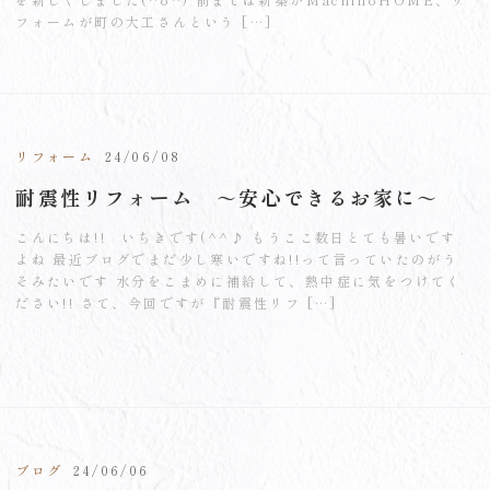
フォームが町の大工さんという […]
リフォーム
24/06/08
耐震性リフォーム ～安心できるお家に～
こんにちは!! いちきです(^^♪ もうここ数日とても暑いです
よね 最近ブログでまだ少し寒いですね!!って言っていたのがう
そみたいです 水分をこまめに補給して、熱中症に気をつけてく
ださい!! さて、今回ですが『耐震性リフ […]
ブログ
24/06/06