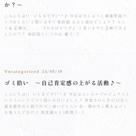
か？～
こんにちは!! いちきです(^^♪ 今日は久しぶりに建築用語ク
イズをしたいと思います!! 矩計図 なんと読むでしょう？ ヒン
ト⇊ 正解は、、、 『かなばかりず』 と言います!! 正解できま
したか？？ 矩計図というのは 建 […]
Uncategorized
24/05/19
ゴミ拾い ～自己肯定感の上がる活動♪～
こんにちは!! いちきです(^^♪ 今日はエシカルプロジェクトと
いうイベントでゴミ拾いを行いました！ 参加された方が12名と
過去最多の人数でのゴミ拾いでした!! 缶・瓶の方と燃えるゴミ
を拾う人で分けて 和気藹々と1時間 […]