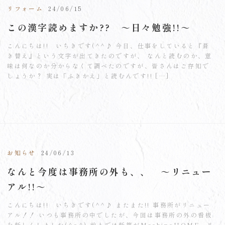
リフォーム
24/06/15
この漢字読めますか?? ～日々勉強!!～
こんにちは!! いちきです(^^♪ 今日、仕事をしていると『葺
き替え』という文字が出てきたのですが、 なんと読むのか、意
味は何なのか分からなくて調べたのですが、皆さんはご存知で
しょうか？ 実は「ふきかえ」と読むんです!! […]
お知らせ
24/06/13
なんと今度は事務所の外も、、 ～リニュー
アル!!～
こんにちは!! いちきです(^^♪ またまた!! 事務所がリニュー
アル！！ いつも事務所の中でしたが、今回は事務所の外の看板
を新しくしました(^o^) 前までは新築がMachinoHOME、リ