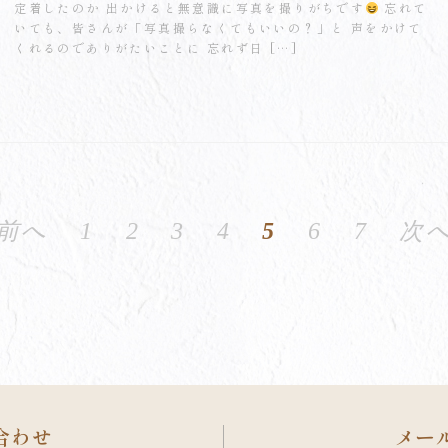
定着したのか 出かけると無意識に写真を撮りがちです
忘れて
いても、皆さんが「写真撮らなくてもいいの？」と 声をかけて
くれるのでありがたいことに 忘れず日 […]
 前へ
1
2
3
4
5
6
7
次へ
合わせ
メー