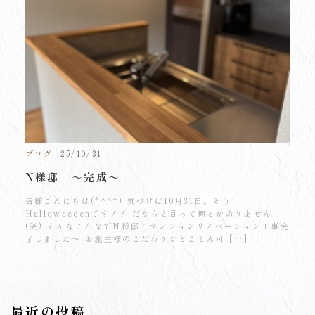
ブログ
25/10/31
N様邸 ～完成～
皆様こんにちは(*^^*) 気づけば10月31日。そう
Halloweeeenです！！ だからと言って何とかありません
(笑) そんなこんなでN様邸 マンションリノベーション工事完
了しました～ お施主様のこだわりがとことん可 […]
最近の投稿