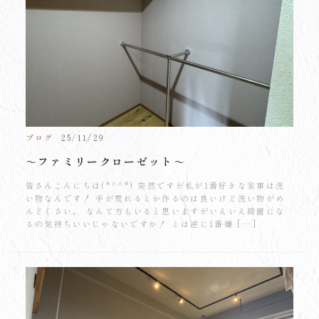
ブログ
25/11/29
～ファミリークローゼット～
皆さんこんにちは(*^^*) 突然ですが私が1番好きな家事は洗
い物なんです！ 手が荒れるとか作るのは良いけど洗い物がめ
んどくさい。 なんて方もいると思いますがいえいえ綺麗にな
るの気持ちいいじゃないですか！ とは逆に1番嫌 […]