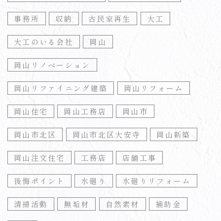
事務所
収納
古民家再生
大工
大工のいる会社
岡山
岡山リノベーション
岡山リファイニング建築
岡山リフォーム
岡山住宅
岡山工務店
岡山市
岡山市北区
岡山市北区大安寺
岡山新築
岡山注文住宅
工務店
店舗工事
後悔ポイント
水廻り
水廻りリフォーム
清掃活動
無垢材
自然素材
補助金