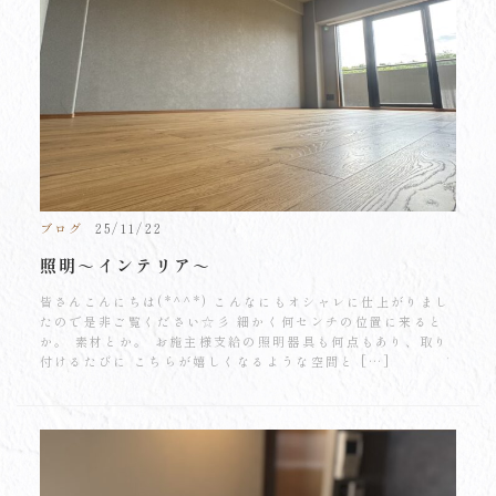
ブログ
25/11/22
照明～インテリア～
皆さんこんにちは(*^^*) こんなにもオシャレに仕上がりまし
たので是非ご覧ください☆彡 細かく何センチの位置に来ると
か。 素材とか。 お施主様支給の照明器具も何点もあり、取り
付けるたびに こちらが嬉しくなるような空間と […]