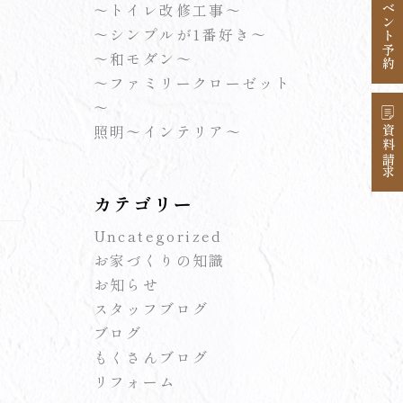
イベント予約
～トイレ改修工事～
～シンプルが1番好き～
～和モダン～
～ファミリークローゼット
～
照明～インテリア～
資料請求
カテゴリー
Uncategorized
お家づくりの知識
お知らせ
スタッフブログ
ブログ
もくさんブログ
リフォーム