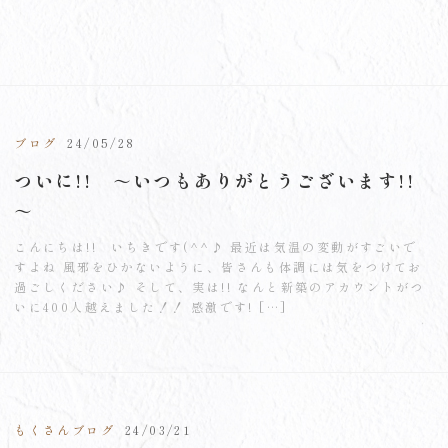
ブログ
24/05/28
ついに!! ～いつもありがとうございます!!
～
こんにちは!! いちきです(^^♪ 最近は気温の変動がすごいで
すよね 風邪をひかないように、皆さんも体調には気をつけてお
過ごしください♪ そして、実は!! なんと新築のアカウントがつ
いに400人越えました！！ 感激です! […]
もくさんブログ
24/03/21