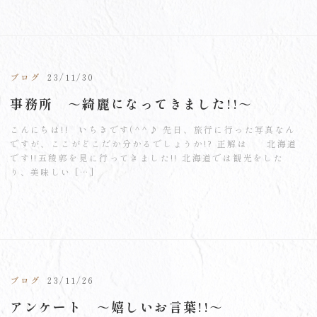
ブログ
23/11/30
事務所 ～綺麗になってきました!!～
こんにちは!! いちきです(^^♪ 先日、旅行に行った写真なん
ですが、ここがどこだか分かるでしょうか!? 正解は 北海道
です!!五稜郭を見に行ってきました!! 北海道では観光をした
り、美味しい […]
ブログ
23/11/26
アンケート ～嬉しいお言葉!!～