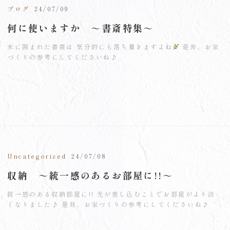
ブログ
24/07/09
何に使いますか ～書斎特集～
木に囲まれた書斎は 気分的にも落ち着きますよね
是非、お家
づくりの参考にしてくださいね♪
Uncategorized
24/07/08
収納 ～統一感のあるお部屋に!!～
統一感のある収納部屋に!! 光が差し込むことでお部屋がより淡
くなりました♪ 是非、お家づくりの参考にしてくださいね♪