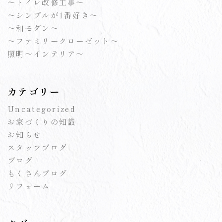
～トイレ改修工事～
～シンプルが1番好き～
～和モダン～
～ファミリークローゼット～
照明～インテリア～
カテゴリー
Uncategorized
お家づくりの知識
お知らせ
スタッフブログ
ブログ
もくさんブログ
リフォーム