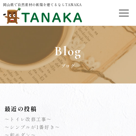
岡山県で自然素材の新築を建てるならTANAKA
Blog
ブログ
最近の投稿
～トイレ改修工事～
～シンプルが1番好き～
～和モダン～