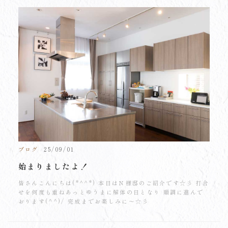
ブログ
25/09/01
始まりましたよ！
皆さんこんにちは(*^^*) 本日はＮ様邸のご紹介です☆彡 打合
せを何度も重ねあっとゆうまに解体の日となり 順調に進んで
おります(^^)/ 完成までお楽しみに～☆彡