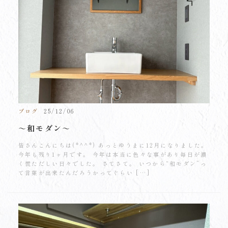
ブログ
25/12/06
～和モダン～
皆さんこんにちは(*^^*) あっとゆうまに12月になりました。
今年も残り1ヶ月です。 今年は本当に色々な事があり毎日が濃
く慌ただしい日々でした。 さてさて。 いつから“和モダン”っ
て言葉が出来たんだろうかってぐらい […]