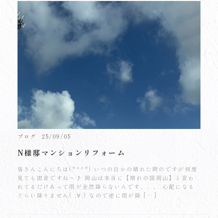
ブログ
25/09/05
N様邸マンションリフォーム
皆さんこんにちは(*^^*) いつの日かの晴れた時のですが何度
見ても田舎ですね～♪ 岡山は本当に【晴れの国岡山】と言わ
れてるだけあって雨が全然降らないんです、、、 心配になる
ぐらい降りません( ;∀;) なので逆に雨が降 […]