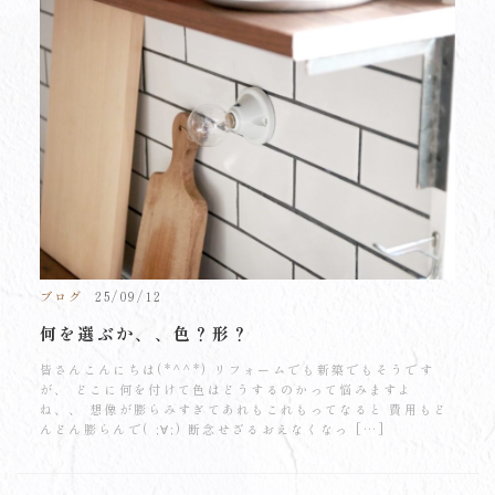
ブログ
25/09/12
何を選ぶか、、色？形？
皆さんこんにちは(*^^*) リフォームでも新築でもそうです
が、 どこに何を付けて色はどうするのかって悩みますよ
ね、、 想像が膨らみすぎてあれもこれもってなると 費用もど
んどん膨らんで( ;∀;) 断念せざるおえなくなっ […]