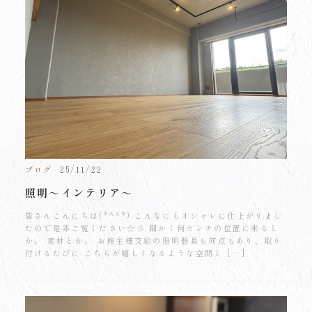
ブログ
25/11/22
照明～インテリア～
皆さんこんにちは(*^^*) こんなにもオシャレに仕上がりまし
たので是非ご覧ください☆彡 細かく何センチの位置に来ると
か。 素材とか。 お施主様支給の照明器具も何点もあり、取り
付けるたびに こちらが嬉しくなるような空間と […]