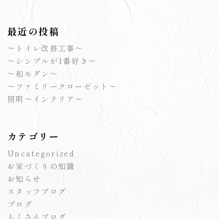
最近の投稿
～トイレ改修工事～
～シンプルが1番好き～
～和モダン～
～ファミリークローゼット～
照明～インテリア～
カテゴリー
Uncategorized
お家づくりの知識
お知らせ
スタッフブログ
ブログ
もくさんブログ