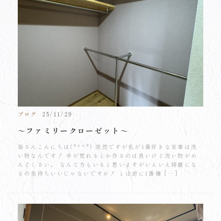
ブログ
25/11/29
～ファミリークローゼット～
皆さんこんにちは(*^^*) 突然ですが私が1番好きな家事は洗
い物なんです！ 手が荒れるとか作るのは良いけど洗い物がめ
んどくさい。 なんて方もいると思いますがいえいえ綺麗にな
るの気持ちいいじゃないですか！ とは逆に1番嫌 […]