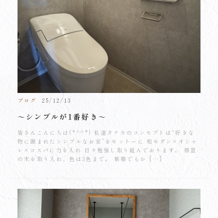
ブログ
25/12/13
～シンプルが1番好き～
皆さんこんにちは(*^^*) 私達タナカのコンセプトは“好きな
物に囲まれたシンプルなお家”をモットーに 和モダン×オシャ
レ×コスパに力を入れ 日々勉強し取り組んでおります。 得意
の木を取り入れ、色は3色まで。 新築でもか […]