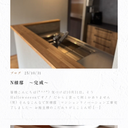
ブログ
25/10/31
N様邸 ～完成～
皆様こんにちは(*^^*) 気づけば10月31日。そう
Halloweeeenです！！ だからと言って何とかありません
(笑) そんなこんなでN様邸 マンションリノベーション工事完
了しました～ お施主様のこだわりがとことん可 […]