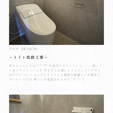
ブログ
25/12/20
～トイレ改修工事～
皆さんこんにちは(*^^*) 今流行りのタンクレス、、、風トイ
レはスタイリッシュで 今までとは違いとてもオシャレですよ
ね(^^)/ マンションだとどうしても配管の距離などの関係で
タンクレスでは 難しい可能性があるので“タ […]