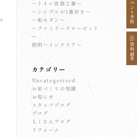
イベント予約
～トイレ改修工事～
～シンプルが1番好き～
～和モダン～
09
～ファミリークローゼット
～
照明～インテリア～
資料請求
カテゴリー
Uncategorized
お家づくりの知識
お知らせ
スタッフブログ
ブログ
もくさんブログ
リフォーム