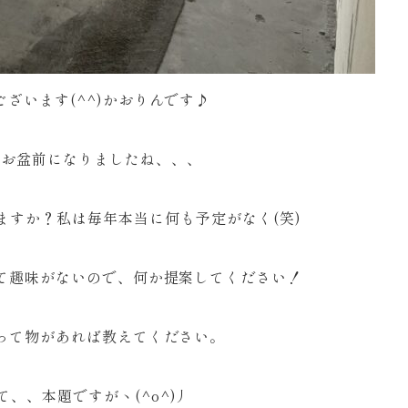
ございます(^^)かおりんです♪
ばお盆前になりましたね、、、
ますか？私は毎年本当に何も予定がなく(笑)
て趣味がないので、何か提案してください！
って物があれば教えてください。
て、、本題ですがヽ(^o^)丿