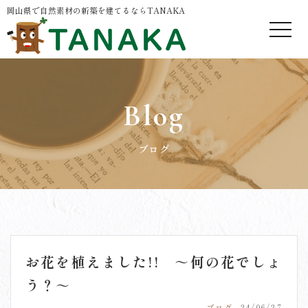
岡山県で自然素材の新築を建てるならTANAKA
Blog
ブログ
お花を植えました!! ～何の花でしょ
う？～
ブログ
24/06/27