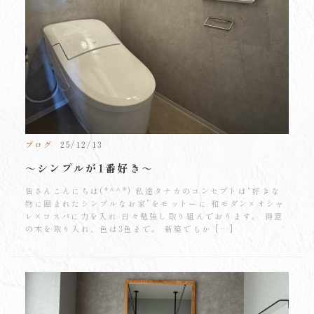
ブログ
25/12/13
～シンプルが1番好き～
皆さんこんにちは(*^^*) 私達タナカのコンセプトは“好きな
物に囲まれたシンプルなお家”をモットーに 和モダン×オシャ
レ×コスパに力を入れ 日々勉強し取り組んでおります。 得意
の木を取り入れ、色は3色まで。 新築でもか […]