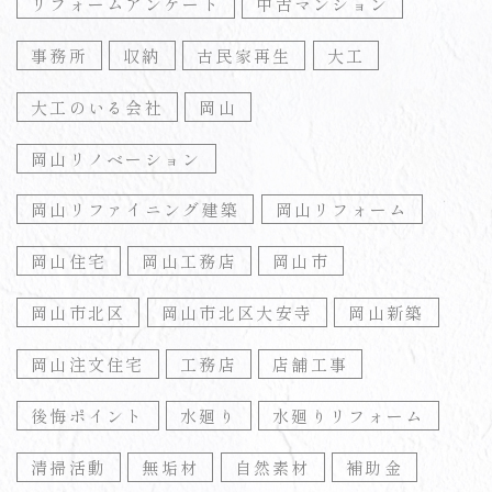
リフォームアンケート
中古マンション
事務所
収納
古民家再生
大工
大工のいる会社
岡山
岡山リノベーション
岡山リファイニング建築
岡山リフォーム
岡山住宅
岡山工務店
岡山市
岡山市北区
岡山市北区大安寺
岡山新築
岡山注文住宅
工務店
店舗工事
後悔ポイント
水廻り
水廻りリフォーム
清掃活動
無垢材
自然素材
補助金