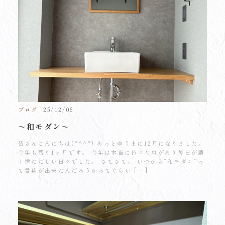
ブログ
25/12/06
～和モダン～
皆さんこんにちは(*^^*) あっとゆうまに12月になりました。
今年も残り1ヶ月です。 今年は本当に色々な事があり毎日が濃
く慌ただしい日々でした。 さてさて。 いつから“和モダン”っ
て言葉が出来たんだろうかってぐらい […]