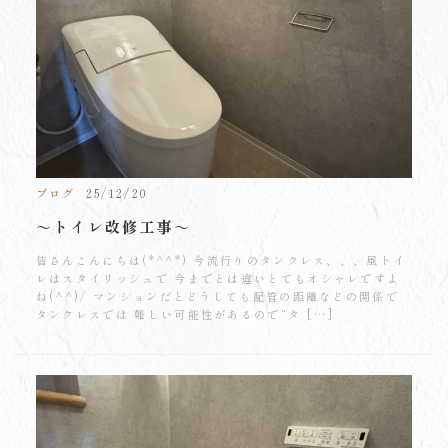
ブログ
25/12/20
～トイレ改修工事～
皆さんこんにちは(*^^*) 今流行りのタンクレス、、、風トイ
レはスタイリッシュで 今までとは違いとてもオシャレですよ
ね(^^)/ マンションだとどうしても配管の距離などの関係で
タンクレスでは 難しい可能性があるので“タ […]