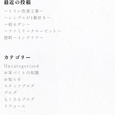
最近の投稿
～トイレ改修工事～
～シンプルが1番好き～
～和モダン～
～ファミリークローゼット～
照明～インテリア～
カテゴリー
Uncategorized
お家づくりの知識
お知らせ
スタッフブログ
ブログ
もくさんブログ
リフォーム