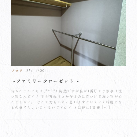
ブログ
25/11/29
～ファミリークローゼット～
皆さんこんにちは(*^^*) 突然ですが私が1番好きな家事は洗
い物なんです！ 手が荒れるとか作るのは良いけど洗い物がめ
んどくさい。 なんて方もいると思いますがいえいえ綺麗にな
るの気持ちいいじゃないですか！ とは逆に1番嫌 […]